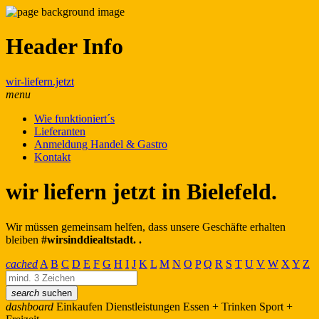
Header Info
wir-liefern.jetzt
menu
Wie funktioniert´s
Lieferanten
Anmeldung Handel & Gastro
Kontakt
wir liefern jetzt in Bielefeld.
Wir müssen gemeinsam helfen, dass unsere Geschäfte erhalten
bleiben
#wirsinddiealtstadt. .
cached
A
B
C
D
E
F
G
H
I
J
K
L
M
N
O
P
Q
R
S
T
U
V
W
X
Y
Z
search
suchen
dashboard
Einkaufen
Dienstleistungen
Essen + Trinken
Sport +