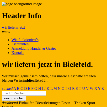
Header Info
wir-liefern.jetzt
menu
Wie funktioniert´s
Lieferanten
Anmeldung Handel & Gastro
Kontakt
wir liefern jetzt in Bielefeld.
Wir müssen gemeinsam helfen, dass unsere Geschäfte erhalten
bleiben
#wirsinddiealtstadt. .
cached
A
B
C
D
E
F
G
H
I
J
K
L
M
N
O
P
Q
R
S
T
U
V
W
X
Y
Z
search
suchen
dashboard
Einkaufen
Dienstleistungen
Essen + Trinken
Sport +